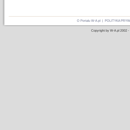
O Portalu W-A.pl
|
POLITYKA PRY
Copyright by W-A.pl 2002 