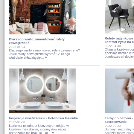
Rolety natynkowe 
Dlaczego warto zamontować rolety
komfort życia na c
zewnętrzne?
2022-04-30
2022-06-04
Okna w każdym dom
Dlaczego warto zamontować rolety zewnętrzne?
spełniają bardzo ist
Jakie rolety zewnętrzne wybrać? Z czego
»
pomieszczeń docie
właściwie składają się…
Inspiracje wnętrzarskie - betonowa łazienka
Farby do betonu - 
zastosowanie
2022-04-08
Łazienka to jedno z kluczowych miejsc w
2022-02-23
każdym mieszkaniu, a pomysłów na jej
Surowy i naturalny 
»
urządzenie nie brakuje. Do…
bardziej mody, dlat