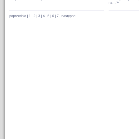
»
na…
poprzednie
|
1
|
2
|
3
|
4
|
5
|
6
|
7
|
następne