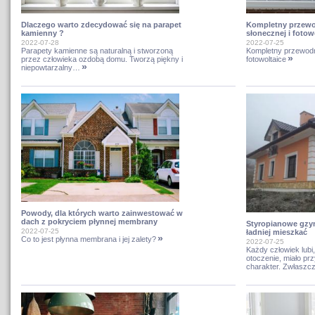
Dlaczego warto zdecydować się na parapet
Kompletny przewo
kamienny ?
słonecznej i fotow
2022-07-28
2022-07-25
Parapety kamienne są naturalną i stworzoną
Kompletny przewodni
»
przez człowieka ozdobą domu. Tworzą piękny i
fotowoltaice
»
niepowtarzalny…
Powody, dla których warto zainwestować w
dach z pokryciem płynnej membrany
Styropianowe gzym
2022-07-25
ładniej mieszkać
»
Co to jest płynna membrana i jej zalety?
2022-07-25
Każdy człowiek lubi,
otoczenie, miało pr
charakter. Zwłasz