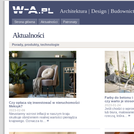
Architektura | Design | Budownic
Strona główna
Aktualności
Patronaty
Aktualności
Porady, produkty, technologie
Farby do betonu 
czy warto je stos
Czy opłaca się inwestować w nieruchomości
2023-01-24
Meksyk?
Jeśli chodzi o wpr
2023-02-09
lub biura, malowani
Nieustanny wzrost inflacji w naszym kraju
»
rzeczą, która…
skutkuje obniżeniem realnej wartości pieniądza
»
krajowego. Oznacza to…