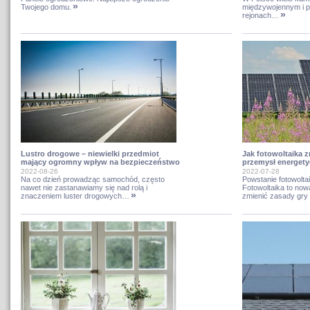
»
Twojego domu.
międzywojennym i p
»
rejonach…
Jak fotowoltaika 
Lustro drogowe – niewielki przedmiot
przemysł energety
mający ogromny wpływ na bezpieczeństwo
2022-07-28
2022-08-26
Powstanie fotowoltai
Na co dzień prowadząc samochód, często
Fotowoltaika to now
nawet nie zastanawiamy się nad rolą i
»
zmienić zasady gr
znaczeniem luster drogowych…