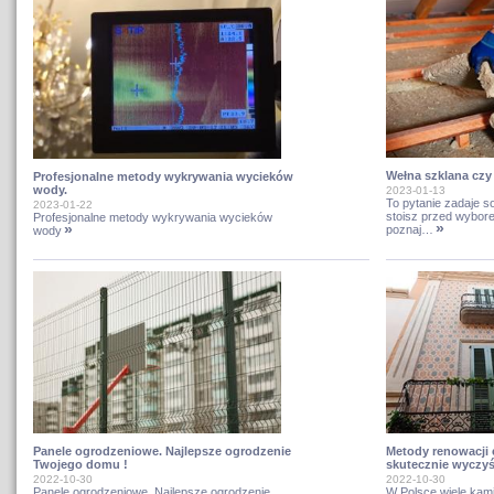
Wełna szklana czy
Profesjonalne metody wykrywania wycieków
wody.
2023-01-13
To pytanie zadaje so
2023-01-22
stoisz przed wybore
Profesjonalne metody wykrywania wycieków
»
»
poznaj…
wody
Panele ogrodzeniowe. Najlepsze ogrodzenie
Metody renowacji 
Twojego domu !
skutecznie wyczyś
2022-10-30
2022-10-30
Panele ogrodzeniowe. Najlepsze ogrodzenie
W Polsce wiele kami