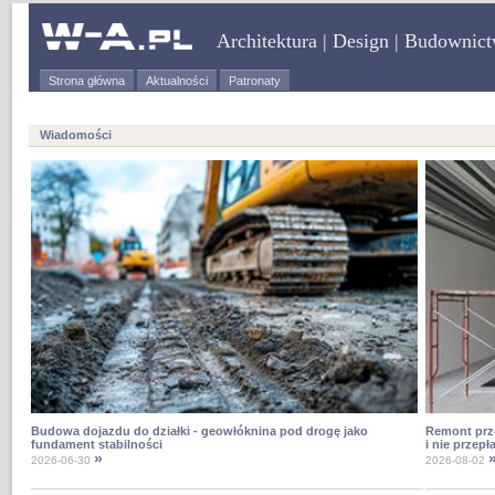
Architektura | Design | Budownic
Strona główna
Aktualności
Patronaty
Wiadomości
Budowa dojazdu do działki - geowłóknina pod drogę jako
Remont prze
fundament stabilności
i nie przepł
»
»
2026-06-30
2026-08-02