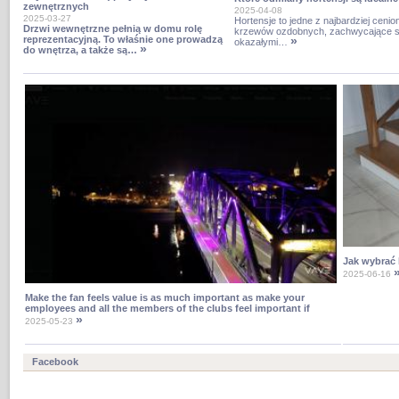
zewnętrznych
2025-04-08
2025-03-27
Hortensje to jedne z najbardziej ceni
Drzwi wewnętrzne pełnią w domu rolę
krzewów ozdobnych, zachwycające s
»
reprezentacyjną. To właśnie one prowadzą
okazałymi…
»
do wnętrza, a także są…
Jak wybrać
»
2025-06-16
Make the fan feels value is as much important as make your
employees and all the members of the clubs feel important if
»
2025-05-23
Facebook