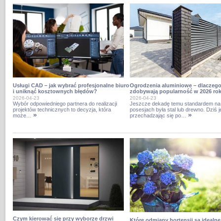
Usługi CAD – jak wybrać profesjonalne biuro
Ogrodzenia aluminiowe – dlaczeg
i uniknąć kosztownych błędów?
zdobywają popularność w 2026 ro
2026-04-23
2026-04-23
Wybór odpowiedniego partnera do realizacji
Jeszcze dekadę temu standardem na 
projektów technicznych to decyzja, która
posesjach była stal lub drewno. Dziś 
»
»
może…
przechadzając się po…
Czym kierować się przy wyborze drzwi
Które odmiany hortensji są idealne